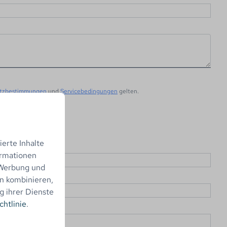
tzbestimmungen
und
Servicebedingungen
gelten.
n
erte Inhalte
ormationen
 Werbung und
n kombinieren,
g ihrer Dienste
chtlinie
.