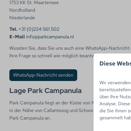
1753 KK St. Maartensee
Nordholland
Niederlande
Tel.
+31 (0)224 561 502
E-Mail
info@parkcampanula.nl
Wussten Sie, dass Sie uns auch eine WhatsApp-Nachricht
Ihre Frage so schnell wie möglich beantworten.
Diese Webs
WhatsApp-Nachricht senden
Wir verwenden 
Lage Park Campanula
bereitzustelle
über Ihre Nutz
Park Campanula liegt an der Küste von Nordholland, zwis
Analyse. Diese
in der Nähe von Callantsoog und Schoorl. Sehen Sie sich 
die Sie ihnen z
gesammelt habe
Park Campanula an.