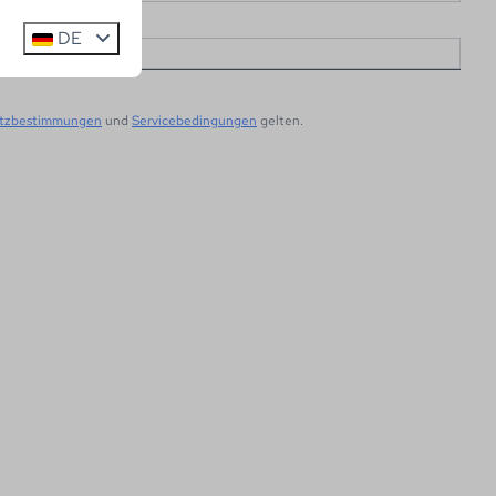
DE
tzbestimmungen
und
Servicebedingungen
gelten.