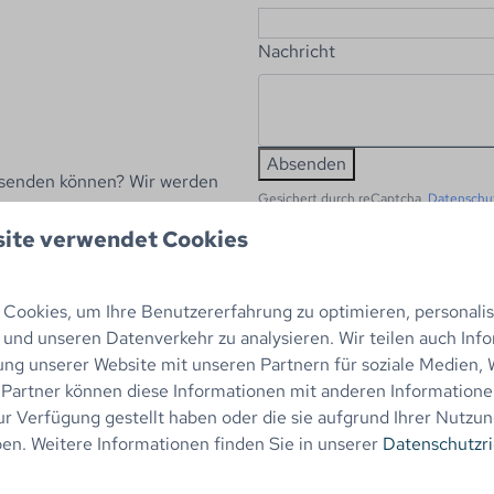
Nachricht
Absenden
 senden können? Wir werden
Gesichert durch reCaptcha,
Datenschu
ite verwendet Cookies
Prospekt anforder
Name
Cookies, um Ihre Benutzererfahrung zu optimieren, personalisi
n und unseren Datenverkehr zu analysieren. Wir teilen auch Inf
ung unserer Website mit unseren Partnern für soziale Medien,
Adresse
chen Alkmaar und Den Helder,
 Partner können diese Informationen mit anderen Informatione
unten die kürzeste Route zum
ur Verfügung gestellt haben oder die sie aufgrund Ihrer Nutzun
Postleitzahl
n. Weitere Informationen finden Sie in unserer
Datenschutzri