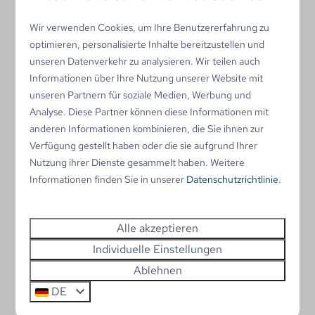
Im Park
Wir verwenden Cookies, um Ihre Benutzererfahrung zu
optimieren, personalisierte Inhalte bereitzustellen und
unseren Datenverkehr zu analysieren. Wir teilen auch
Informationen über Ihre Nutzung unserer Website mit
unseren Partnern für soziale Medien, Werbung und
Analyse. Diese Partner können diese Informationen mit
anderen Informationen kombinieren, die Sie ihnen zur
Bastelclub
Verfügung gestellt haben oder die sie aufgrund Ihrer
Kommt diesen Sommer doch mal am
Nutzung ihrer Dienste gesammelt haben. Weitere
Dienstagvormittag zum Basteln vorbei. Für
Informationen finden Sie in unserer
Datenschutzrichtlinie
.
Kinder jeden Alters.
Alle akzeptieren
Mehr
Individuelle Einstellungen
Ablehnen
DE
Im Park